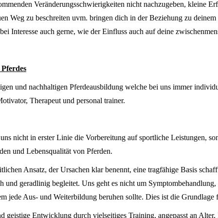
mmenden Veränderungsschwierigkeiten nicht nachzugeben, kleine Erfo
 Weg zu beschreiten uvm. bringen dich in der Beziehung zu deinem Pf
r bei Interesse auch gerne, wie der Einfluss auch auf deine zwischenm
 Pferdes
htigen und nachhaltigen Pferdeausbildung welche bei uns immer individu
Motivator, Therapeut und personal trainer.
uns nicht in erster Linie die Vorbereitung auf sportliche Leistungen, so
den und Lebensqualität von Pferden.
tlichen Ansatz, der Ursachen klar benennt, eine tragfähige Basis schaff
h und geradlinig begleitet. Uns geht es nicht um Symptombehandlung,
m jede Aus- und Weiterbildung beruhen sollte. Dies ist die Grundlage f
 geistige Entwicklung durch vielseitiges Training, angepasst an Alter,