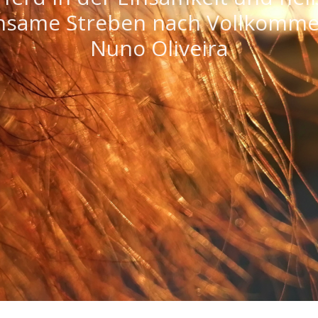
same Streben nach Vollkomme
rancois Robichon de la Guerinie
Nuno Oliveira