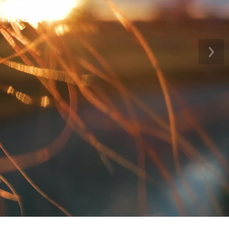
nheit!"
re
›