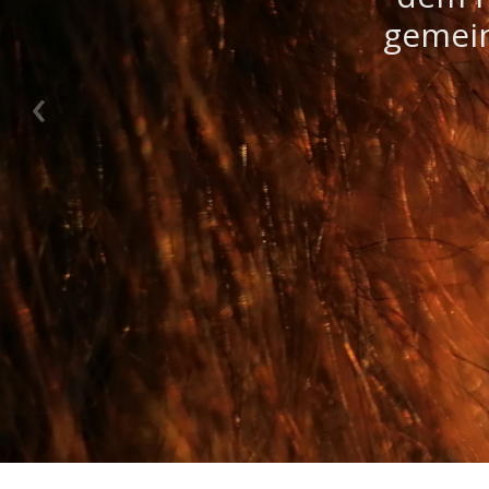
gemein
F
‹