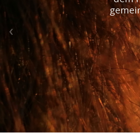
gemein
F
‹