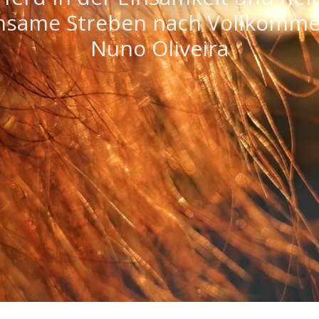
same Streben nach Vollkomme
rancois Robichon de la Guerinie
Nuno Oliveira