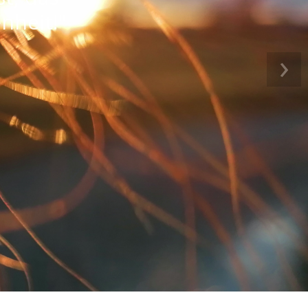
nheit!"
re
›